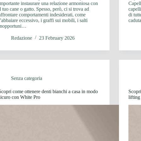
importante instaurare una relazione armoniosa con
Capell
il tuo cane o gatto. Spesso, però, ci si trova ad
capell
affrontare comportamenti indesiderati, come
di tut
l’abbaiare eccessivo, i graffi sui mobili, i salti
caduta
inopportuni…
Redazione
23 February 2026
Senza categoria
Scopri come ottenere denti bianchi a casa in modo
Scopri
sicuro con White Pro
liftin