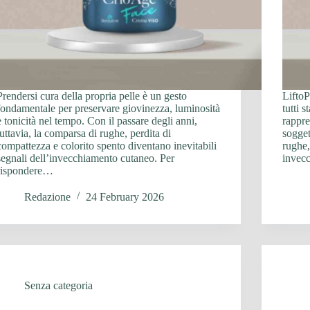
Prendersi cura della propria pelle è un gesto
LiftoP
fondamentale per preservare giovinezza, luminosità
tutti 
e tonicità nel tempo. Con il passare degli anni,
rappre
tuttavia, la comparsa di rughe, perdita di
sogget
compattezza e colorito spento diventano inevitabili
rughe,
segnali dell’invecchiamento cutaneo. Per
invec
rispondere…
Redazione
24 February 2026
Senza categoria