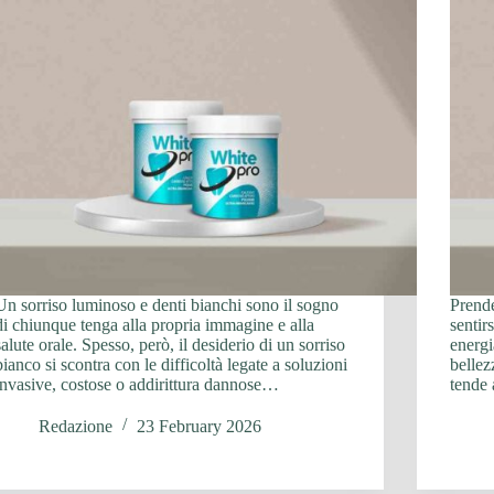
Un sorriso luminoso e denti bianchi sono il sogno
Prende
di chiunque tenga alla propria immagine e alla
sentir
salute orale. Spesso, però, il desiderio di un sorriso
energi
bianco si scontra con le difficoltà legate a soluzioni
bellez
invasive, costose o addirittura dannose…
tende 
Redazione
23 February 2026