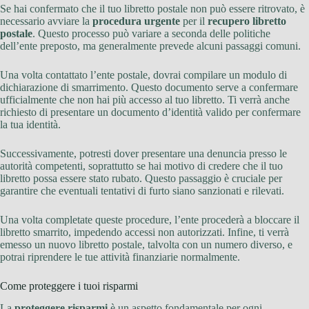
Se hai confermato che il tuo libretto postale non può essere ritrovato, è
necessario avviare la
procedura urgente
per il
recupero libretto
postale
. Questo processo può variare a seconda delle politiche
dell’ente preposto, ma generalmente prevede alcuni passaggi comuni.
Una volta contattato l’ente postale, dovrai compilare un modulo di
dichiarazione di smarrimento. Questo documento serve a confermare
ufficialmente che non hai più accesso al tuo libretto. Ti verrà anche
richiesto di presentare un documento d’identità valido per confermare
la tua identità.
Successivamente, potresti dover presentare una denuncia presso le
autorità competenti, soprattutto se hai motivo di credere che il tuo
libretto possa essere stato rubato. Questo passaggio è cruciale per
garantire che eventuali tentativi di furto siano sanzionati e rilevati.
Una volta completate queste procedure, l’ente procederà a bloccare il
libretto smarrito, impedendo accessi non autorizzati. Infine, ti verrà
emesso un nuovo libretto postale, talvolta con un numero diverso, e
potrai riprendere le tue attività finanziarie normalmente.
Come proteggere i tuoi risparmi
La
proteggere risparmi
è un aspetto fondamentale per ogni