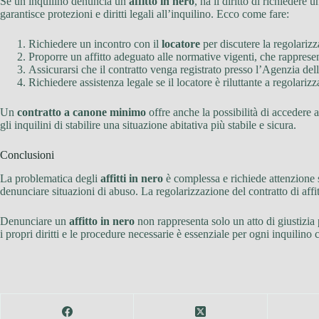
Se un inquilino denuncia un
affitto in nero
, ha il diritto di richiedere 
garantisce protezioni e diritti legali all’inquilino. Ecco come fare:
Richiedere un incontro con il
locatore
per discutere la regolarizz
Proporre un affitto adeguato alle normative vigenti, che rapprese
Assicurarsi che il contratto venga registrato presso l’Agenzia delle
Richiedere assistenza legale se il locatore è riluttante a regolarizz
Un
contratto a canone minimo
offre anche la possibilità di accedere a
gli inquilini di stabilire una situazione abitativa più stabile e sicura.
Conclusioni
La problematica degli
affitti in nero
è complessa e richiede attenzione s
denunciare situazioni di abuso. La regolarizzazione del contratto di affit
Denunciare un
affitto in nero
non rappresenta solo un atto di giustizia
i propri diritti e le procedure necessarie è essenziale per ogni inquilino 