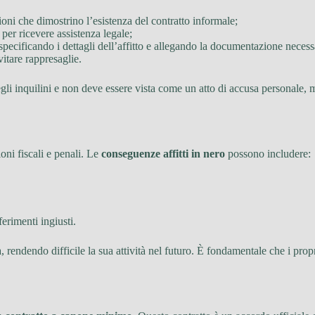
oni che dimostrino l’esistenza del contratto informale;
per ricevere assistenza legale;
pecificando i dettagli dell’affitto e allegando la documentazione necess
itare rappresaglie.
egli inquilini e non deve essere vista come un atto di accusa personale, 
oni fiscali e penali. Le
conseguenze affitti in nero
possono includere:
ferimenti ingiusti.
endendo difficile la sua attività nel futuro. È fondamentale che i prop