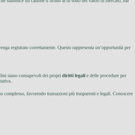
he stabilisce un canone d’affitto al di sotto dei valori di mercato, ma
he venga registrato correttamente. Questo rappresenta un’opportunità per
ilini siano consapevoli dei propri
diritti legali
e delle procedure per
tativa.
uo complesso, favorendo transazioni più trasparenti e legali. Conoscere