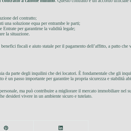
un
contratto a canone minimo
. Questo contratto è un accordo ufficiale c
azione del contratto;
nti una soluzione equa per entrambe le parti;
 Entrate per garantirne la validità legale;
are la situazione.
 benefici fiscali e aiuto statale per il pagamento dell’affitto, a patto c
ia da parte degli inquilini che dei locatori. È fondamentale che gli inqu
to è un passo importante per garantire la propria sicurezza e stabilità abi
 personale, ma può contribuire a migliorare il mercato immobiliare nel s
che desideri vivere in un ambiente sicuro e tutelato.