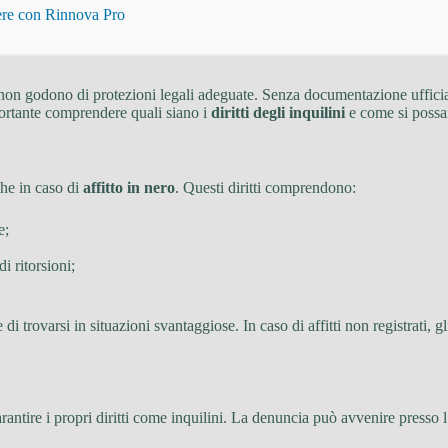
gere con Rinnova Pro
 non godono di protezioni legali adeguate. Senza documentazione ufficiale
portante comprendere quali siano i
diritti degli inquilini
e come si possan
che in caso di
affitto in nero
. Questi diritti comprendono:
e;
i ritorsioni;
 di trovarsi in situazioni svantaggiose. In caso di affitti non registrati,
ntire i propri diritti come inquilini. La denuncia può avvenire presso l’