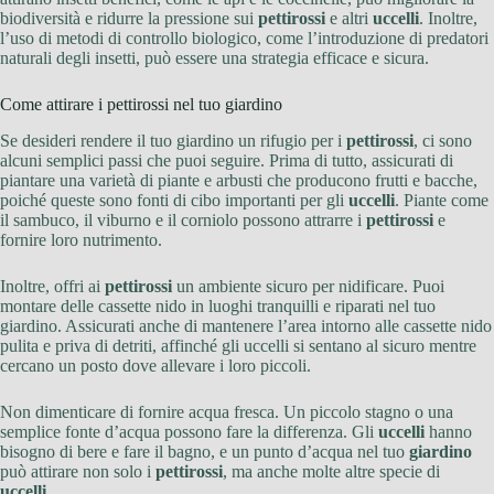
biodiversità e ridurre la pressione sui
pettirossi
e altri
uccelli
. Inoltre,
l’uso di metodi di controllo biologico, come l’introduzione di predatori
naturali degli insetti, può essere una strategia efficace e sicura.
Come attirare i pettirossi nel tuo giardino
Se desideri rendere il tuo giardino un rifugio per i
pettirossi
, ci sono
alcuni semplici passi che puoi seguire. Prima di tutto, assicurati di
piantare una varietà di piante e arbusti che producono frutti e bacche,
poiché queste sono fonti di cibo importanti per gli
uccelli
. Piante come
il sambuco, il viburno e il corniolo possono attrarre i
pettirossi
e
fornire loro nutrimento.
Inoltre, offri ai
pettirossi
un ambiente sicuro per nidificare. Puoi
montare delle cassette nido in luoghi tranquilli e riparati nel tuo
giardino. Assicurati anche di mantenere l’area intorno alle cassette nido
pulita e priva di detriti, affinché gli uccelli si sentano al sicuro mentre
cercano un posto dove allevare i loro piccoli.
Non dimenticare di fornire acqua fresca. Un piccolo stagno o una
semplice fonte d’acqua possono fare la differenza. Gli
uccelli
hanno
bisogno di bere e fare il bagno, e un punto d’acqua nel tuo
giardino
può attirare non solo i
pettirossi
, ma anche molte altre specie di
uccelli
.