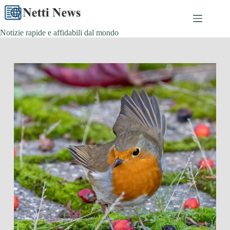
Skip
to
content
Notizie rapide e affidabili dal mondo