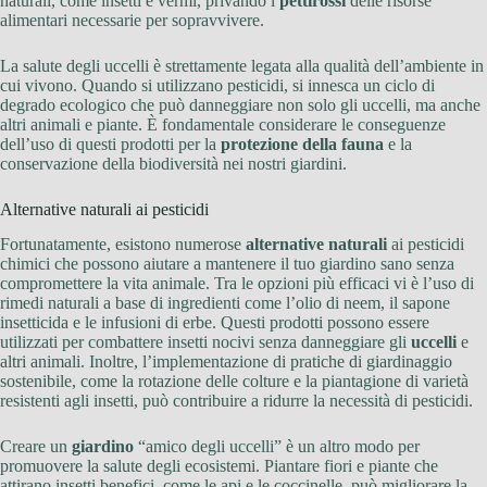
naturali, come insetti e vermi, privando i
pettirossi
delle risorse
alimentari necessarie per sopravvivere.
La salute degli uccelli è strettamente legata alla qualità dell’ambiente in
cui vivono. Quando si utilizzano pesticidi, si innesca un ciclo di
degrado ecologico che può danneggiare non solo gli uccelli, ma anche
altri animali e piante. È fondamentale considerare le conseguenze
dell’uso di questi prodotti per la
protezione della fauna
e la
conservazione della biodiversità nei nostri giardini.
Alternative naturali ai pesticidi
Fortunatamente, esistono numerose
alternative naturali
ai pesticidi
chimici che possono aiutare a mantenere il tuo giardino sano senza
compromettere la vita animale. Tra le opzioni più efficaci vi è l’uso di
rimedi naturali a base di ingredienti come l’olio di neem, il sapone
insetticida e le infusioni di erbe. Questi prodotti possono essere
utilizzati per combattere insetti nocivi senza danneggiare gli
uccelli
e
altri animali. Inoltre, l’implementazione di pratiche di giardinaggio
sostenibile, come la rotazione delle colture e la piantagione di varietà
resistenti agli insetti, può contribuire a ridurre la necessità di pesticidi.
Creare un
giardino
“amico degli uccelli” è un altro modo per
promuovere la salute degli ecosistemi. Piantare fiori e piante che
attirano insetti benefici, come le api e le coccinelle, può migliorare la