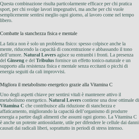
Questa combinazione risulta particolarmente efficace per chi pratica
sport, per chi svolge lavori impegnativi, ma anche per chi vuole
semplicemente sentirsi meglio ogni giorno, al lavoro come nel tempo
libero.
Combatte la stanchezza fisica e mentale
La fatica non è solo un problema fisico: spesso colpisce anche la
mente, riducendo la capacità di concentrazione e abbassando il tono
dell’umore.
Natural Lovers
agisce su entrambi i fronti. La presenza
del
Ginseng
e del
Tribulus
fornisce un effetto tonico-naturale e un
supporto alla resistenza fisica e mentale senza eccitanti o picchi di
energia seguiti da cali improvvisi.
Migliora il metabolismo energetico grazie alla Vitamina C
Uno degli aspetti chiave per sentirsi vitali è mantenere attivo il
metabolismo energetico.
Natural Lovers
contiene una dose ottimale di
Vitamina C
che contribuisce alla riduzione di stanchezza e
affaticamento, migliorando la capacità dell’organismo di produrre
energia a partire dagli alimenti che assumi ogni giorno. La Vitamina C
è anche un potente antiossidante, utile per difendere le cellule dai danni
causati dai radicali liberi, soprattutto in periodi di stress intenso.