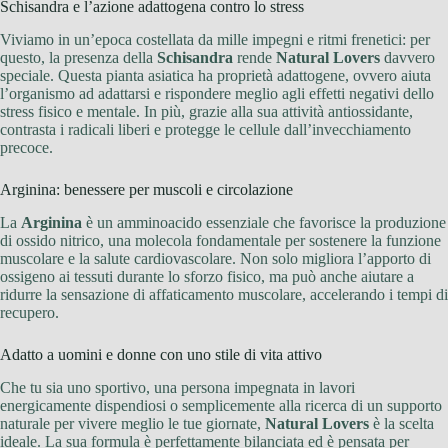
Schisandra e l’azione adattogena contro lo stress
Viviamo in un’epoca costellata da mille impegni e ritmi frenetici: per
questo, la presenza della
Schisandra
rende
Natural Lovers
davvero
speciale. Questa pianta asiatica ha proprietà adattogene, ovvero aiuta
l’organismo ad adattarsi e rispondere meglio agli effetti negativi dello
stress fisico e mentale. In più, grazie alla sua attività antiossidante,
contrasta i radicali liberi e protegge le cellule dall’invecchiamento
precoce.
Arginina: benessere per muscoli e circolazione
La
Arginina
è un amminoacido essenziale che favorisce la produzione
di ossido nitrico, una molecola fondamentale per sostenere la funzione
muscolare e la salute cardiovascolare. Non solo migliora l’apporto di
ossigeno ai tessuti durante lo sforzo fisico, ma può anche aiutare a
ridurre la sensazione di affaticamento muscolare, accelerando i tempi di
recupero.
Adatto a uomini e donne con uno stile di vita attivo
Che tu sia uno sportivo, una persona impegnata in lavori
energicamente dispendiosi o semplicemente alla ricerca di un supporto
naturale per vivere meglio le tue giornate,
Natural Lovers
è la scelta
ideale. La sua formula è perfettamente bilanciata ed è pensata per