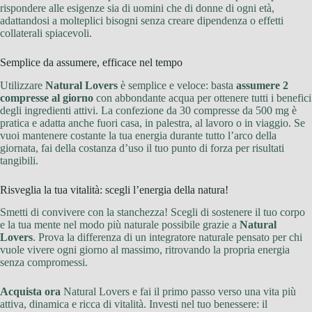
rispondere alle esigenze sia di uomini che di donne di ogni età,
adattandosi a molteplici bisogni senza creare dipendenza o effetti
collaterali spiacevoli.
Semplice da assumere, efficace nel tempo
Utilizzare
Natural Lovers
è semplice e veloce: basta
assumere 2
compresse al giorno
con abbondante acqua per ottenere tutti i benefici
degli ingredienti attivi. La confezione da 30 compresse da 500 mg è
pratica e adatta anche fuori casa, in palestra, al lavoro o in viaggio. Se
vuoi mantenere costante la tua energia durante tutto l’arco della
giornata, fai della costanza d’uso il tuo punto di forza per risultati
tangibili.
Risveglia la tua vitalità: scegli l’energia della natura!
Smetti di convivere con la stanchezza! Scegli di sostenere il tuo corpo
e la tua mente nel modo più naturale possibile grazie a
Natural
Lovers
. Prova la differenza di un integratore naturale pensato per chi
vuole vivere ogni giorno al massimo, ritrovando la propria energia
senza compromessi.
Acquista ora
Natural Lovers e fai il primo passo verso una vita più
attiva, dinamica e ricca di vitalità. Investi nel tuo benessere: il