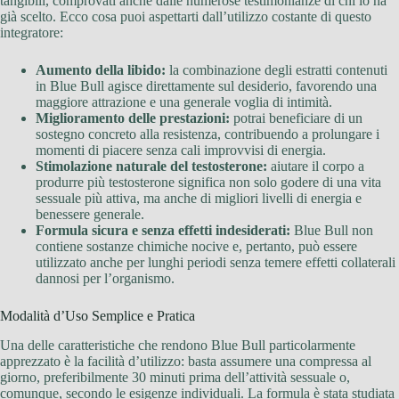
tangibili, comprovati anche dalle numerose testimonianze di chi lo ha
già scelto. Ecco cosa puoi aspettarti dall’utilizzo costante di questo
integratore:
Aumento della libido:
la combinazione degli estratti contenuti
in Blue Bull agisce direttamente sul desiderio, favorendo una
maggiore attrazione e una generale voglia di intimità.
Miglioramento delle prestazioni:
potrai beneficiare di un
sostegno concreto alla resistenza, contribuendo a prolungare i
momenti di piacere senza cali improvvisi di energia.
Stimolazione naturale del testosterone:
aiutare il corpo a
produrre più testosterone significa non solo godere di una vita
sessuale più attiva, ma anche di migliori livelli di energia e
benessere generale.
Formula sicura e senza effetti indesiderati:
Blue Bull non
contiene sostanze chimiche nocive e, pertanto, può essere
utilizzato anche per lunghi periodi senza temere effetti collaterali
dannosi per l’organismo.
Modalità d’Uso Semplice e Pratica
Una delle caratteristiche che rendono Blue Bull particolarmente
apprezzato è la facilità d’utilizzo: basta assumere una compressa al
giorno, preferibilmente 30 minuti prima dell’attività sessuale o,
comunque, secondo le esigenze individuali. La formula è stata studiata